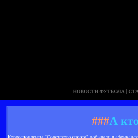
|
НОВОСТИ ФУТБОЛА
СТ
###
А кт
Корреспонденты "Советского спорта" побывали в африканско