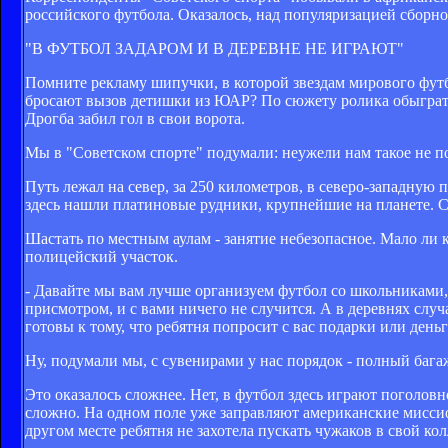
российского футбола. Оказалось, над популяризацией сборно
"В ФУТБОЛ ЗАДАРОМ И В ДЕРЕВНЕ НЕ ИГРАЮТ"
Помните рекламу шипучки, в которой звездам мирового футб
бросают вызов детишки из ЮАР? По сюжету ролика обыграть а
Дрогба забил гол в свои ворота.
Мы в "Советском спорте" подумали: неужели нам такое не п
Путь лежал на север, за 250 километров, в северо-западную
здесь нашли платиновые рудники, крупнейшие на планете. С 
Шастать по местным аулам - занятие небезопасное. Мало ли 
полицейский участок.
- Давайте мы вам лучше организуем футбол со школьниками,
присмотром, и с вами ничего не случится. А в деревнях случа
готовы к тому, что ребятня попросит с вас подарки или день
Ну, подумали мы, с сувенирами у нас порядок - полный бага
Это оказалось сложнее. Нет, в футбол здесь играют поголов
сложно. На одном поле уже заправляют американские миссион
другом месте ребятня не захотела пускать чужаков в свой к