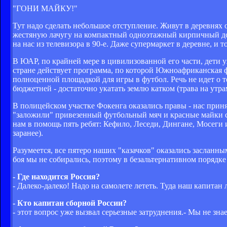
"ГОНИ МАЙКУ!"
Тут надо сделать небольшое отступление. Живут в деревнях 
жестяную лачугу на компактный одноэтажный кирпичный домик
на нас из телевизора в 90-е. Даже супермаркет в деревне, и т
В ЮАР, по крайней мере в цивилизованной его части, дети 
стране действует программа, по которой Южноафриканская
полноценной площадкой для игры в футбол. Речь не идет о т
бюджетней - достаточно укатать землю катком (трава на утра
В полицейском участке Фокенга оказались правы - нас приня
"заложили" привезенный футбольный мяч и красные майки с
нам в помощь пять ребят: Кефило, Леседи, Дингане, Мосеги 
заранее).
Разумеется, все пятеро наших "казачков" оказались засланн
боя мы не собирались, поэтому в безальтернативном порядке
- Где находится Россия?
- Далеко-далеко! Надо на самолете лететь. Туда наш капитан 
- Кто капитан сборной России?
- этот вопрос уже вызвал серьезные затруднения.- Мы не зна