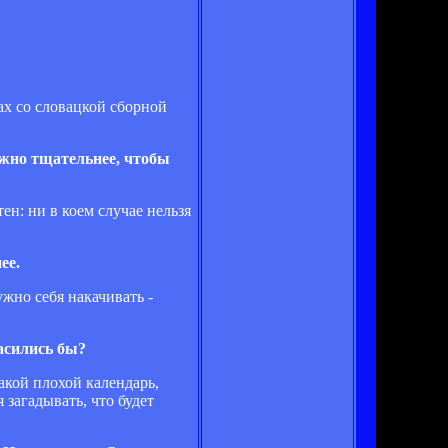
ах со словацкой сборной
ожно тщательнее, чтобы
ен: ни в коем случае нельзя
ее.
ужно себя накачивать -
ласились бы?
акой плохой календарь,
 загадывать, что будет