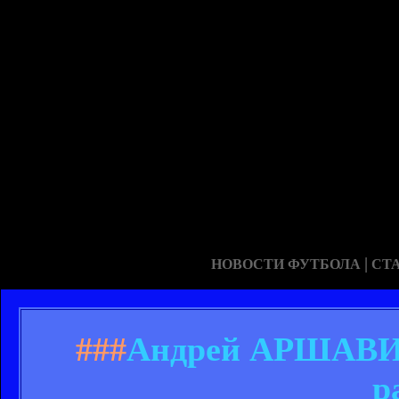
|
НОВОСТИ ФУТБОЛА
СТ
###
Андрей АРШАВИН
р