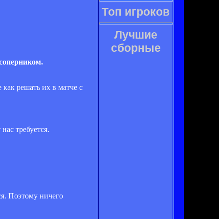
Топ игроков
Лучшие
сборные
 соперником.
 как решать их в матче с
 нас требуется.
ся. Поэтому ничего