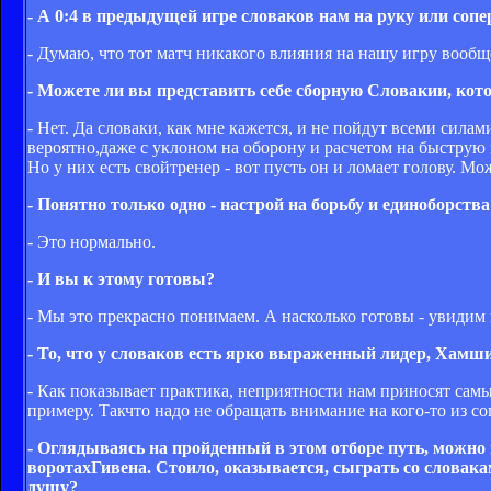
- А 0:4 в предыдущей игре словаков нам на руку или сопе
- Думаю, что тот матч никакого влияния на нашу игру вообщ
- Можете ли вы представить себе сборную Словакии, ко
- Нет. Да словаки, как мне кажется, и не пойдут всеми силам
вероятно,даже с уклоном на оборону и расчетом на быструю к
Но у них есть свойтренер - вот пусть он и ломает голову. Мож
- Понятно только одно - настрой на борьбу и единоборств
- Это нормально.
- И вы к этому готовы?
- Мы это прекрасно понимаем. А насколько готовы - увидим 
- То, что у словаков есть ярко выраженный лидер, Хамшик
- Как показывает практика, неприятности нам приносят самые
примеру. Такчто надо не обращать внимание на кого-то из с
- Оглядываясь на пройденный в этом отборе путь, можно
воротахГивена. Стоило, оказывается, сыграть со словака
душу?