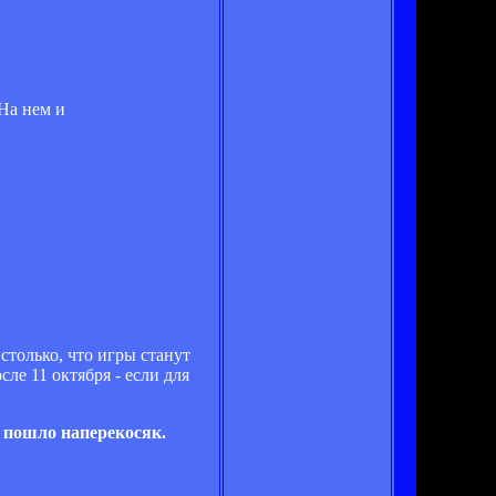
 На нем и
столько, что игры станут
е 11 октября - если для
у пошло наперекосяк.