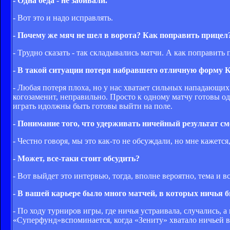
- Одна беда - не забивали.
- Вот это и надо исправлять.
- Почему же мяч не шел в ворота? Как поправить прицел
- Трудно сказать - так складывались матчи. А как поправить 
- В такой ситуации потеря набравшего отличную форму 
- Любая потеря плоха, но у нас хватает сильных нападающих. 
когозаменит, неправильно. Просто к одному матчу готовы од
играть идолжны быть готовы выйти на поле.
- Понимание того, что удерживать ничейный результат см
- Честно говоря, мы это как-то не обсуждали, но мне кажется
- Может, все-таки стоит обсудить?
- Вот выйдет это интервью, тогда, вполне вероятно, тема и 
- В вашей карьере было много матчей, в которых ничья 
- По ходу турниров игры, где ничья устраивала, случались,
«Суперфунд»вспоминается, когда «Зениту» хватало ничьей в 