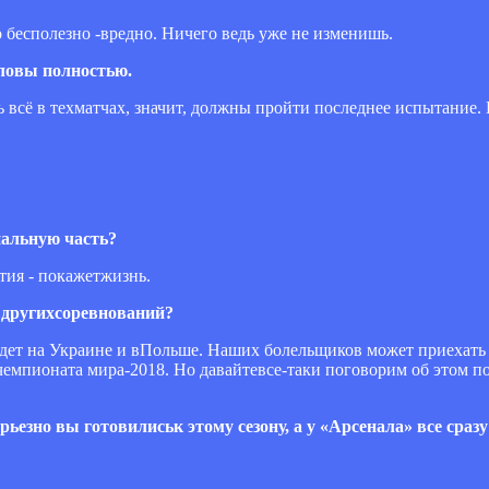
то бесполезно -вредно. Ничего ведь уже не изменишь.
оловы полностью.
ь всё в техматчах, значит, должны пройти последнее испытание.
нальную часть?
ытия - покажетжизнь.
ы другихсоревнований?
йдет на Украине и вПольше. Наших болельщиков может приехать 
мпионата мира-2018. Но давайтевсе-таки поговорим об этом посл
рьезно вы готовилиськ этому сезону, а у «Арсенала» все сраз