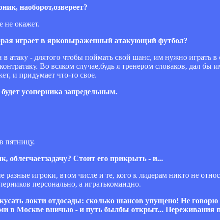
рник, наоборот,озвереет?
е не окажет.
торая играет в ярковыраженный атакующий футбол?
и в атаку - длятого чтобы поймать свой шанс, им нужно играть в 
онтратаку. Во всяком случае,будь я тренером словаков, дал бы 
ет, и придумает что-то свое.
а будет усоперника запредельным.
в пятницу.
, облегчаетзадачу? Стоит его прикрыть - и...
 разные игроки, втом числе и те, кого к лидерам никто не относ
оперников персонально, а игратькомандно.
 кусать локти отдосады: сколько шансов упущено! Не говорю
ми в Москве вничью - и путь былбы открыт... Переживания п