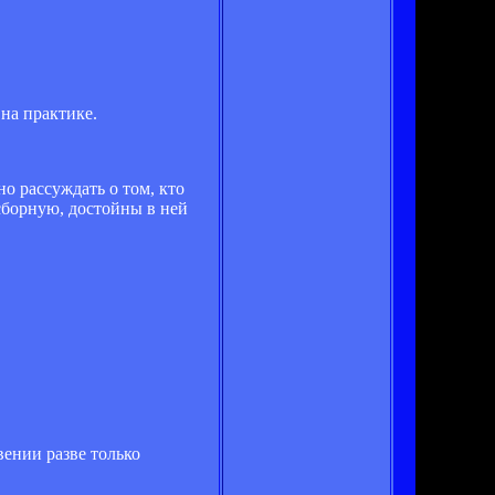
 на практике.
но рассуждать о том, кто
 сборную, достойны в ней
вении разве только