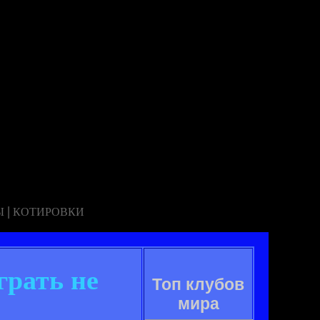
|
Ы
КОТИРОВКИ
рать не
Топ клубов
мира