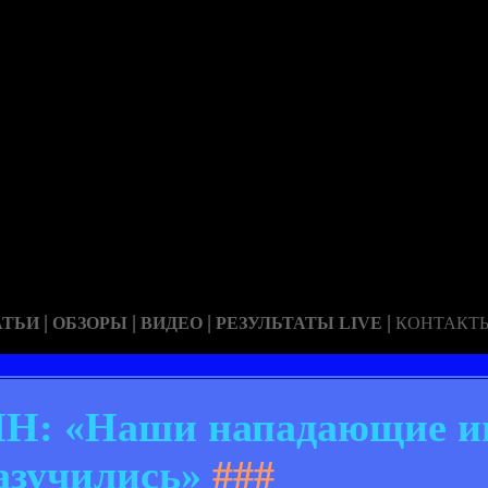
|
|
|
|
АТЬИ
ОБЗОРЫ
ВИДЕО
РЕЗУЛЬТАТЫ LIVE
КОНТАКТ
: «Наши нападающие иг
азучились»
###