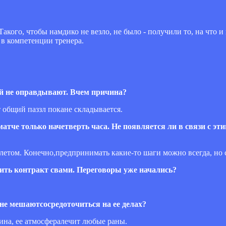
акого, чтобы намдико не везло, не было - получили то, на что и
 в компетенции тренера.
ий не оправдывают. Вчем причина?
 общий паззл покане складывается.
матче только начетверть часа. Не появляется ли в связи с эти
ь летом. Конечно,предпринимать какие-то шаги можно всегда, но 
лить контракт свами. Переговоры уже начались?
 не мешаютсосредоточиться на ее делах?
шина, ее атмосфералечит любые раны.