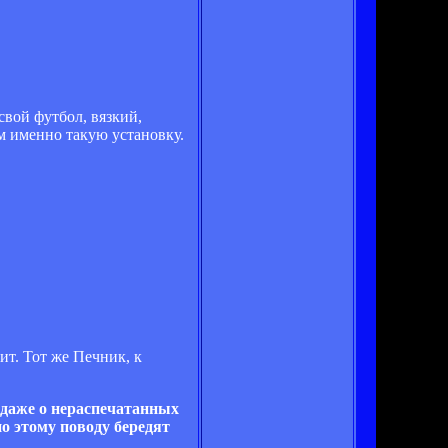
свой футбол, вязкий,
им именно такую установку.
ит. Тот же Печник, к
 даже о нераспечатанных
о этому поводу бередят