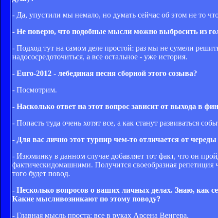
- Да, упустили мы немало, но думать сейчас об этом не то ч
- Не поверю, что подобные мысли можно выбросить из г
- Подход тут на самом деле простой: раз мы не сумели решит
надососредоточиться, а все остальное - уже история.
- Euro-2012 - лебединая песня сборной этого созыва?
- Посмотрим.
- Насколько ответ на этот вопрос зависит от выхода в фи
- Попасть туда очень хотят все, а как станут развиваться соб
- Для вас лично этот турнир чем-то отличается от черед
- Изюминку в данном случае добавляет тот факт, что он про
фактическидомашними. Получится своеобразная репетиция че
того будет повод.
- Несколько вопросов о ваших личных делах. Знаю, как се
Какие мысливозникают по этому поводу?
- Главная мысль проста: все в руках Арсена Венгера.