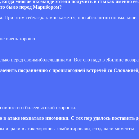
, когда многие вкоманде хотели получить в стыках именно ее.
 что было перед Марибором?
я. При этом сейчас,как мне кажется, оно абсолютно нормальное.
 не очень хорошо.
только перед своимиболельщиками. Вот его надо в Жилине возвра
изменить посравнению с прошлогодней встречей со Словакией
ссивности и болеевысокой скорости.
то в атаке нехватало изюминки. С тех пор удалось поставить 
мы играли в атакехорошо - комбинировали, создавали моменты.