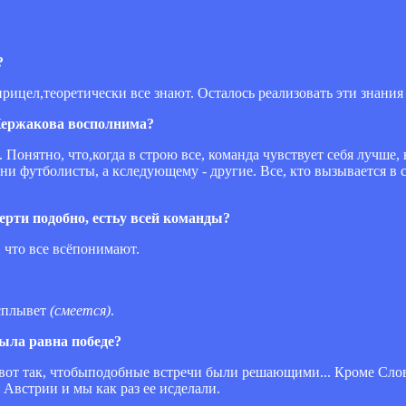
?
прицел,теоретически все знают. Осталось реализовать эти знания
Кержакова восполнима?
Понятно, что,когда в строю все, команда чувствует себя лучше, 
ни футболисты, а кследующему - другие. Все, кто вызывается в
ерти подобно, естьу всей команды?
, что все всёпонимают.
всплывет
(смеется)
.
была равна победе?
 а вот так, чтобыподобные встречи были решающими... Кроме Сло
Австрии и мы как раз ее исделали.