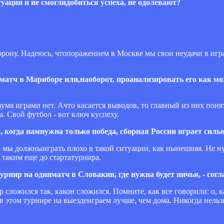
уации и не смоглидобиться успеха, не одолевают?
орону. Надеюсь, чтопоражением в Москве мы свои неудачи в игр
матч в Мариборе или,наоборот, проанализировать его как м
вумя играми нет. Ачто касается выводов, то главный из них понят
а. Свой футбол - вот ключ куспеху.
х, когда намнужна только победа, сборная России играет сильн
что мы должныиграть плохо в такой ситуации, как нынешняя. Не н
 таким еще до стартатурнира.
турнир на одинматч в Словакии, где нужна будет ничья, - сог
 сложился так, какон сложился. Помните, как все говорили: о, к
в этом турнире на выездеиграем лучше, чем дома. Никогда нельзя