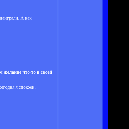
 наиграли. А как
м желание что-то в своей
сегодня я спокоен.