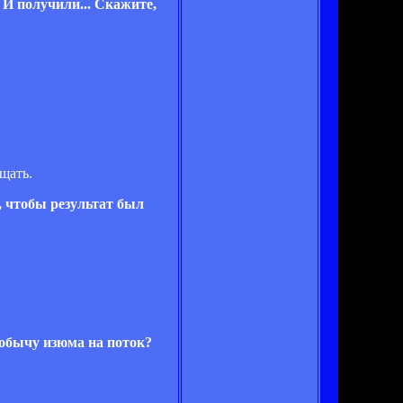
 И получили... Скажите,
щать.
, чтобы результат был
добычу изюма на поток?