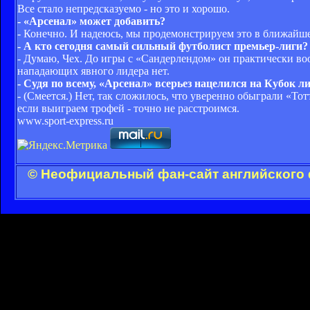
Все стало непредсказуемо - но это и хорошо.
- «Арсенал» может добавить?
- Конечно. И надеюсь, мы продемонстрируем это в ближайше
- А кто сегодня самый сильный футболист премьер-лиги?
- Думаю, Чех. До игры с «Сандерлендом» он практически вооб
нападающих явного лидера нет.
- Судя по всему, «Арсенал» всерьез нацелился на Кубок 
- (Смеется.) Нет, так сложилось, что уверенно обыграли «То
если выиграем трофей - точно не расстроимся.
www.sport-express.ru
© Неофициальный фан-сайт английского 