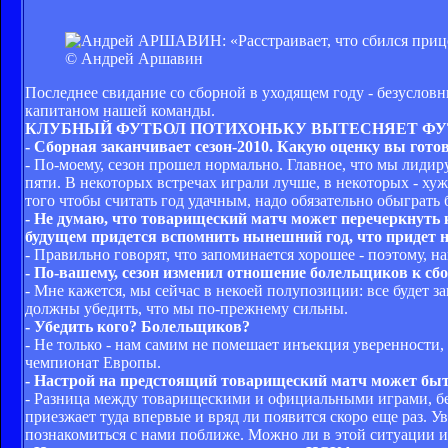
© Андрей Аршавин
Последнее свидание со сборной в уходящем году - безусловн
капитаном нашей команды.
КЛУБНЫЙ ФУТБОЛ ПОТИХОНЬКУ ВЫТЕСНЯЕТ ФУ
- Сборная заканчивает сезон-2010. Какую оценку вы гото
- По-моему, сезон прошел нормально. Главное, что мы лиди
пяти. В некоторых встречах играли лучше, в некоторых - хуж
того чтобы считать год удачным, надо обязательно обыграть 
- Не думаю, что товарищеский матч может перечеркнуть ка
будущем придется вспомнить нынешний год, что придет н
- Правильно говорят, что запоминается хорошее - поэтому, н
- По-вашему, сезон изменил отношение болельщиков к с
- Мне кажется, мы сейчас в некоей полупозиции: все будет 
должны убедить, что мы по-прежнему сильны.
- Убедить кого? Болельщиков?
- Не только - нам самим не помешает инъекция уверенности,
чемпионат Европы.
- Настрой на предстоящий товарищеский матч может быт
- Разница между товарищескими и официальными играми, без
приезжает туда впервые и вряд ли появится скоро еще раз. У
познакомиться с нами поближе. Можно ли в этой ситуации и