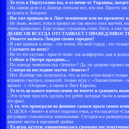
- То есть в Португалию вы, в отличие от Украины, поеде
- На самом деле и в Донецк поехали все, кто мог. Просто та
остались в Лондоне.
- Вы уже привыкли к Лиге чемпионов или по-прежнему к
- Не знаю, может, пока я провел не так много этих матчей,
очень прикольно. Еще только слушаешь гимн Лиги, а уже п
ДЕНИСОВ ВСЕГДА ОТСТАИВАЕТ СПРАВЕДЛИВОСТ
- Можете назвать Лондон своим городом?
- Я уже привык к нему - это точно. Но мой город - это тольк
- Скучаете по нему?
- Не то что скучаю - просто знаю: так комфортно, как в родно
- Сейчас в Питере праздник...-
- По поводу чемпионства «Зенита»? Да, он здорово провел 
- Смотрели последние матчи «Зенита»?
- Нет. Вообще так получалось, что за весь сезон видел толь
впрямую смотрел, пожалуй, только игру с «Локомотивом» - в
записи - с «Осером», а также в Лиге Европы.
- То есть цельного впечатления не имеете и сравнить ны
- Это лучше просить сделать тех ребят, которые были в коман
это факт.
- А то, что проиграли на финише самым ярым своим кон
- С ЦСКА «Зенит» в итоге поделил очки, а что касается «Сп
регулярно становились чемпионами. Сегодня все развернулос
заменит место в призовой тройке.
- Та игра, кстати, ознаменовалась громким послематчевы