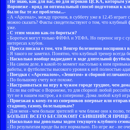
- Не знаю, как для вас, но для игроков ЦСКА, которым 
Воронеже - вряд ли оптимальный способ подготовки к ключ
были бы те же проблемы...-
- А «Арсенал», между прочим, в субботу уже в 12.45 играет 
можно сказать? Факты свидетельствуют о том, что клубный 
уже.
- С этим можно как-то бороться?
- Бороться могут только ФИФА и УЕФА. Но перенос игр с суб
интересах клубов.
- Пресса писала о том, что Венгер болезненно воспринял
- Я такого не заметил. Понятно, что клубный тренер всегда 
- Насколько вообще надоедают в ходе длительной футбол
- На самом деле, в какой-то момент настолько к ним привыка
работы, и футболисты высокого уровня к ней полностью ад
- Поездки с «Арсеналом», «Зенитом» и сборной отличаются
- По большому счету все похоже.
- Настраиваться на игру в чужом городе труднее, чем дом
- Если вы сейчас о Воронеже, то для сборной любой российс
тут не в нашем настрое, а в сопернике. Дома любой клуб игр
- Приезжая к кому-то из соперников впервые или отправля
стадиону, газону, болельщикам?
- Для меня - чем больше зрителей и чем ближе они к полю, те
БОЛЬШЕ ВСЕГО БЕСПОКОИТ СБИВШИЙСЯ ПРИЦЕ
- Насколько вы довольны ходом текущего клубного сезон
- По результатам вроде бы все нормально. По игре же - не 