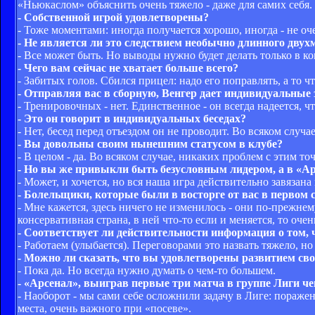
«Ньюкаслом» объяснить очень тяжело - даже для самих себя.
- Собственной игрой удовлетворены?
- Тоже моментами: иногда получается хорошо, иногда - не оче
- Не является ли это следствием необычно длинного дву
- Все может быть. Но выводы нужно будет делать только в ко
- Чего вам сейчас не хватает больше всего?
- Забитых голов. Сбился прицел: надо его поправлять, а то чт
- Отправляя вас в сборную, Венгер дает индивидуальные
- Тренировочных - нет. Единственное - он всегда надеется,
- Это он говорит в индивидуальных беседах?
- Нет, бесед перед отъездом он не проводит. Во всяком случае
- Вы довольны своим нынешним статусом в клубе?
- В целом - да. Во всяком случае, никаких проблем с этим точ
- Но вы же привыкли быть безусловным лидером, а в «Ар
- Может, и хочется, но вся наша игра действительно завязана
- Болельщики, которые были в восторге от вас в первом
- Мне кажется, здесь ничего не изменилось - они по-прежн
консервативная страна, в ней что-то если и меняется, то оче
- Соответствует ли действительности информация о том, 
- Работаем (улыбается). Переговорами это назвать тяжело, 
- Можно ли сказать, что вы удовлетворены развитием св
- Пока да. Но всегда нужно думать о чем-то большем.
- «Арсенал», выиграв первые три матча в группе Лиги ч
- Наоборот - мы сами себе осложнили задачу в Лиге: пораж
места, очень важного при «посеве».