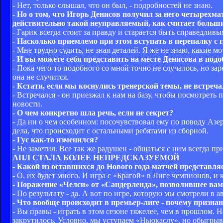
- Нет, только слышал, что он был, - подробностей не знаю.
- Но о том, что Игорь Денисов получил за него четырех
действительно такой неуправляемый, как считает боль
- Гарик всегда стоит за правду и старается быть справедливым
- Насколько приемлемо при этом вступать в перепалку с
- Мне трудно судить, не зная деталей. Я же не знаю, какие
- И вы можете себя представить на месте Денисова в под
- Пока чего-то подобного со мной точно не случалось, но зар
она не случится.
- Кстати, если мы коснулись тренерской темы, не встреч
- Встречался - он приезжал к нам на базу, чтобы посмотрет
новости.
- О чем конкретно шла речь, если не секрет?
- Да ни о чем особенном: посочувствовал ему по поводу Азерб
дела, что происходит с остальными ребятами из сборной.
- Гус как-то изменился?
- Не заметил. Все так же радушен - общаться с ним всегда пр
АПЛ СТАЛА БОЛЕЕ НЕПРЕДСКАЗУЕМОЙ
- Какой из оставшихся до Нового года матчей представ
- О, их будет много. И игра с «Брагой» в Лиге чемпионов, 
- Поражение «Челси» от «Сандерленда», позволившее вам 
- По результату - да. А вот по игре, которую мы смотрели 
- Что вообще происходит в премьер-лиге - почему призн
- Вы правы - играть в этом сезоне тяжелее, чем в прошлом.
закрутилось. Условно, мы уступаем «Ньюкаслу», но обыгрыва