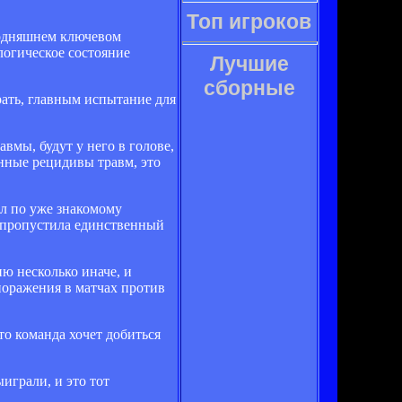
Топ игроков
годняшнем ключевом
логическое состояние
Лучшие
сборные
рать, главным испытание для
вмы, будут у него в голове,
янные рецидивы травм, это
л по уже знакомому
, пропустила единственный
ию несколько иначе, и
 поражения в матчах против
что команда хочет добиться
играли, и это тот