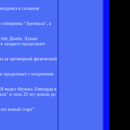
находимся в сильном
о соперника "Арсенала", а
 Абу Диаби, Лукаш
в лазарете продолжает
из-за чрезмерной физической
, и продолжает с искренним
. Я видел Фрэнка Лэмпарда в
ала" в свои 20 лет дошли до
 это новый старт".