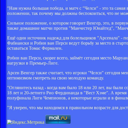
"Нам нужна большая победа, и матч с "Челси" - это та самая
положении, так почему мы должны беспокоиться, что не мож
Сильное положение, о котором говорит Венгер, это, в перву
также домашние матчи против "Манчестер Юнайтед", "Манче
Ещё один источник надежд для болельщиков "Арсенала" - 
Фабиански и Робин ван Перси ведут борьбу за место в стар
оставаться Томас Фермален.
Робин ван Перси, скорее всего, займёт сегодня место Маруа
нагрузки в Премьер-Лиге.
Арсен Венгер также считает, что игроки "Челси" сегодня мен
оптимизмом смотреть на свою молодую команду.
"Оглянитесь назад - когда вам было 18 или 20 лет, вы были
18 лет и 20-летнего Рио Фердинанда в "Вест Хэме". А время
полуфинала Лиги Чемпионов, а некоторые играли и в финале
"Я уверен, что мы находимся в правильном возрасте для дости