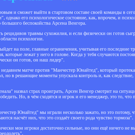
ровым и сможет выйти в стартовом составе своей команды в се
", однако его психологическое состояние, как, впрочем, и психо
о большого беспокойства Арсена Венгера.
ть рецидивов травмы сухожилия, и если физически он готов сыг
 области психологии.
ыйдет на поле, главные ограничения, учитывая его последние тра
ия, которые лежат у него в голове. Когда у тебя случаются посто
чески он готов, он наш лидер".
о недавнем матче против "Манчестер Юнайтед", который протека
л, но в решающие моменты упускала контроль и, как следствие
енала" назвал страх проиграть, Арсен Венгер смотрит на ситуац
бедить. Но, в чём сходятся и игрок и его менеджер, это то, что
Манчестер Юнайтед" мы играли несколько зажато, но это потому, 
аются насчёт них, что это создаёт своего рода чувство тормоза".
ически мои игроки достаточно сильные, но они ещё ничего не вы
реодолеть".