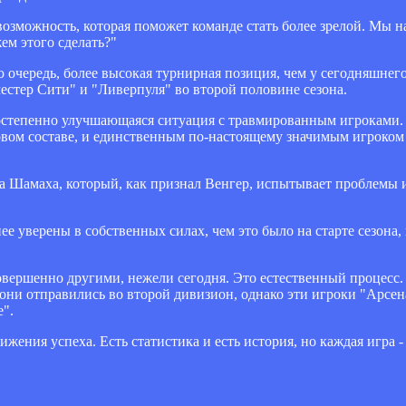
 возможность, которая поможет команде стать более зрелой. Мы 
ем этого сделать?"
ю очередь, более высокая турнирная позиция, чем у сегодняшнег
стер Сити" и "Ливерпуля" во второй половине сезона.
постепенно улучшающаяся ситуация с травмированным игроками.
товом составе, и единственным по-настоящему значимым игроком 
на Шамаха, который, как признал Венгер, испытывает проблемы 
ее уверены в собственных силах, чем это было на старте сезона
 совершенно другими, нежели сегодня. Это естественный процесс
 они отправились во второй дивизион, однако эти игроки "Арсен
".
жения успеха. Есть статистика и есть история, но каждая игра -