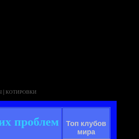
|
Ы
КОТИРОВКИ
их проблем
Топ клубов
мира