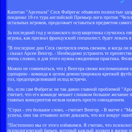
Капитан "Арсенала" Сеск Фабрегас объявлен полностью здо
поединке 19-го тура английской Премьер-лиги против "Челси
остальных игроков, продолжает оставаться предметом самог
За последний год у испанского полузащитника случилось пя
игрока, как признал французский специалист, будет лежать в
"В последние дни Сеск смотрелся очень свежим, и когда он в
- сказал Арсен Венгер. - Необходимо устранить те препятств
очень сложно, и для этого нужна ежедневная практика. Физи
Можно не сомневаться, что у Венгера свежи воспоминания 
сценарию - команда в целом демонстрировала крепкий футбо
гол, предопределивший исход встречи.
Но, если сам Фабрегас не так давно главной проблемой "Арс
считает, что его команде мешает слишком большое желание по
главных конкурентов нельзя назвать просто совпадением.
"Страх - это большое слово, - считает Венгер. - В матче с "
успеха, они так отчаянно хотят доказать, что все вокруг ошиб
"Постепенно мы от этого избавимся. Я считаю, что психолог
психологический барьер, который каждый должен в жизни п