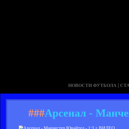
|
НОВОСТИ ФУТБОЛА
СТ
###
Арсенал - Манче