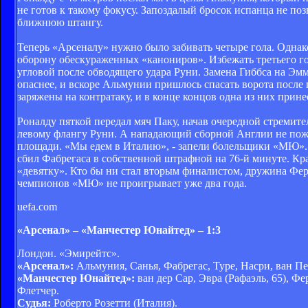
не готов к такому фокусу. Запоздалый бросок испанца не позв
ближнюю штангу.
Теперь «Арсеналу» нужно было забивать четыре гола. Однако
оборону обескураженных «канониров». Избежать третьего г
угловой после обводящего удара Руни. Замена Гиббса на Эм
опаснее, и вскоре Альмунии пришлось спасать ворота посл
заряжены на контратаку, и в конце концов одна из них прине
Роналду пяткой передал мяч Паку, начав очередной стремите
левому флангу Руни. А нападающий сборной Англии не пожа
площади. «Мы едем в Италию», - запели болельщики «МЮ». 
сбил Фабрегаса в собственной штрафной на 76-й минуте. Кра
«девятку». Кто бы ни стал вторым финалистом, дружина Ферг
чемпионов «МЮ» не проигрывает уже два года.
uefa.com
«Арсенал» – «Манчестер Юнайтед» – 1:3
Лондон. «Эмирейтс».
«Арсенал»:
Альмуния, Санья, Фабрегас, Туре, Насри, ван Перс
«Манчестер Юнайтед»:
ван дер Сар, Эвра (Рафаэль, 65), Фе
Флетчер.
Судья:
Роберто Розетти (Италия).