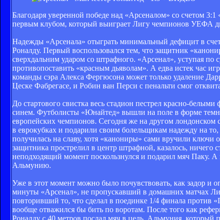
Благодаря уверенной победе над «Арсеналом» со счетом 3:1
первым клубом, который выиграет Лигу чемпионов УЕФА дв
Надежды «Арсенала» отыграть минимальный дефицит в счет
Роналду. Первый воспользовался тем, что защитник «канони
сверхдальним ударом со штрафного. «Арсенал», уступая по с
противопоставить «красным дьяволам». А едва истек час иг
команды сэра Алекса Фергюсона может только удаление Дар
Цеске Фабрегасе, и Робин ван Перси с пенальти смог отквит
До стартового свистка весь стадион пестрел красно-белыми
синем. Футболисты «Юнайтед» вышли на поле в форме темно
европейских чемпионов. Сегодня же на другом лондонско
в еврокубках и подарили своим болельщикам надежду на то, 
получилась на славу, хотя «канониры» сами вручили ключи о
защитника прострелил в центр штрафной, казалось, ничего с
неподходящий момент поскользнулся и подарил мяч Паку. А к
Альмунию.
Уже в этот момент можно было почувствовать, как задор и 
минуты «Арсенал», не пропускавший в домашних матчах Лиг
повторивший то, что сделал в поединке 1/4 финала против «
вообще отважился бы бить по воротам. После того как рефер
Роналду с 40 метров послал мяч в цель. Альмуния, который 