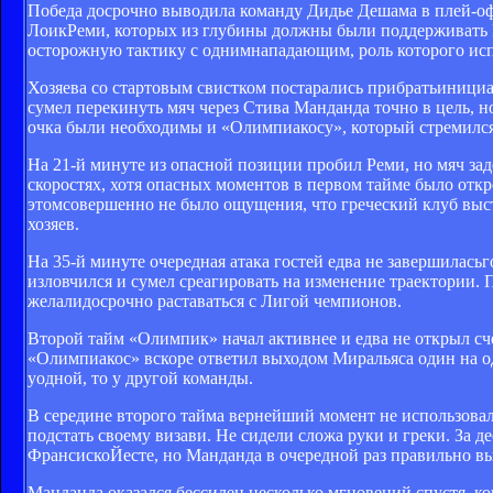
Победа досрочно выводила команду Дидье Дешама в плей-оф
ЛоикРеми, которых из глубины должны были поддерживать 
осторожную тактику с однимнападающим, роль которого ис
Хозяева со стартовым свистком постарались прибратьинициа
сумел перекинуть мяч через Стива Манданда точно в цель, н
очка были необходимы и «Олимпиакосу», который стремился 
На 21-й минуте из опасной позиции пробил Реми, но мяч за
скоростях, хотя опасных моментов в первом тайме было отк
этомсовершенно не было ощущения, что греческий клуб выс
хозяев.
На 35-й минуте очередная атака гостей едва не завершилась
изловчился и сумел среагировать на изменение траектории.
желалидосрочно раставаться с Лигой чемпионов.
Второй тайм «Олимпик» начал активнее и едва не открыл сч
«Олимпиакос» вскоре ответил выходом Миральяса один на о
уодной, то у другой команды.
В середине второго тайма вернейший момент не использовал
подстать своему визави. Не сидели сложа руки и греки. За
ФрансискоЙесте, но Манданда в очередной раз правильно в
Манданда оказался бессилен несколько мгновений спустя, ко