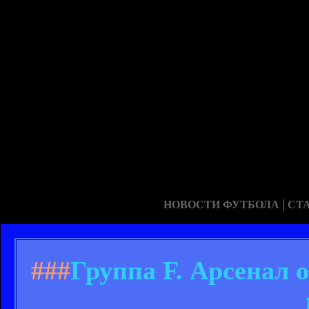
|
НОВОСТИ ФУТБОЛА
СТ
###
Группа F. Арсенал 