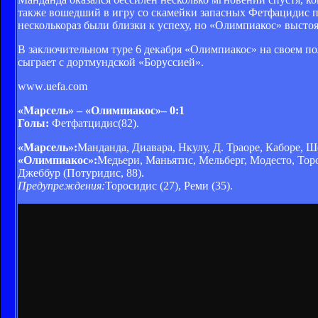
также вошедший в игру со скамейки запасных Фетфацидис по
несколькораз были близки к успеху, но «Олимпиакос» выстоя
В заключительном туре 6 декабря «Олимпиакос» на своем по
сыграет с дортмундской «Боруссией».
www
.uefa.com
«Марсель» – «Олимпиакос»– 0:1
Голы:
Фетфатцидис(82).
«Марсель»:
Манданда, Диавара, Нкулу, Д. Траоре, Каборе, Ш
«Олимпиакос»:
Медьери, Маньятис, Мельберг, Модесто, Торо
Джеббур (Потуридис, 88).
Предупреждения:
Торосидис (27), Реми (35).