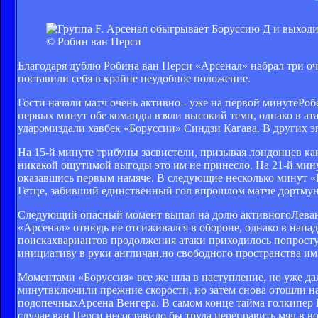
© Робин ван Перси
Благодаря дублю Робина ван Перси «Арсенал» набрал три о
поставили себя в крайне неудобное положение.
Гости начали матч очень активно - уже на первой минутеРо
первых минут обе команды взяли высокий темп, однако в ат
ударомиздали хавбек «Боруссии» Синдзи Кагава. В других э
На 15-й минуте трибуны засвистели, призывая лондонцев ка
никакой ощутимой выгоды это им не принесло. На 21-й мин
оказавшись первым намяче. В следующие несколько минут «
Гетце, забивший единственный гол впрошлом матче дортмун
Следующий опасный момент выпал на долю активногоЛеванд
«Арсенал» отнюдь не отсиживался в обороне, однако в напа
поискахвариантов продолжения атаки приходилось попросту 
инициативу в руки англичан,но свободного пространства им
Моментами «Боруссия» все же шла в наступление, но уже дал
минутвключили прежние скорости, но затем снова отошли наз
подопечныхАрсена Венгера. В самом конце тайма голкипер 
случае ван Перси несоставило бы труда переправить мяч в во