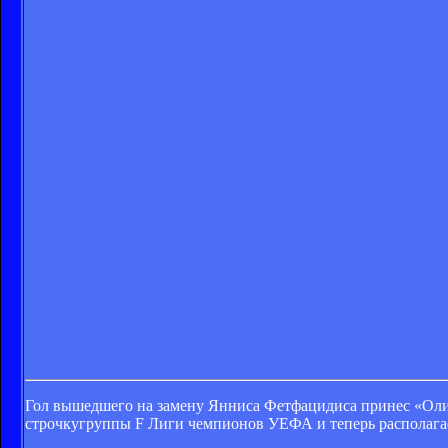
Гол вышедшего на замену Янниса Фетфацидиса принес «Олим
строчкугруппы F Лиги чемпионов УЕФА и теперь располагае