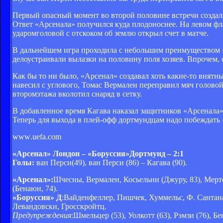
Первый опасный момент во второй половине встречи создали
Ответ «Арсенала» получился куда плодоноснее. На левом ф
ударомголовой с отскоком об землю открыл счет в матче.
В дальнейшем игра проходила с небольшим преимуществом «
делоустраивали вылазки на половину поля хозяев. Впрочем, 
Как бы то ни было, «Арсенал» создавал хоть какие-то внятн
навесил с углового, Томас Вермален переправил мяч голово
второмэтажа вколотил снаряд в сетку.
В добавленное время Кагава наказал защитников «Арсенала»
Теперь для выхода в плей-офф дортмундцам надо побеждать 
www
.uefa.com
«Арсенал» Лондон – «Боруссия»Дортмунд – 2:1
Голы:
ван Перси(49), ван Перси (86) – Кагава (90).
«Арсенал»:
Шчесны, Вермален, Косьельни (Джуру, 83), Мерте
(Бенаюн, 74).
«Боруссия» Д
:Вайденфеллер, Пишчек, Хуммельс, Ф. Сантана,
Левандовски, Гросскройтц.
Предупреждения
:Шмельцер (53), Уолкотт (63), Рэмзи (76), Бе