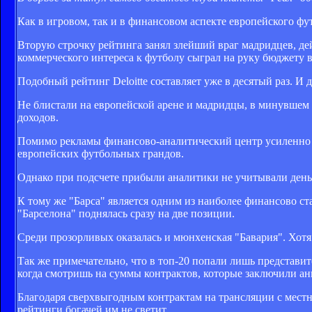
Как в игровом, так и в финансовом аспекте европейского фу
Вторую строчку рейтинга занял злейший враг мадридцев, де
коммерческого интереса к футболу сыграл на руку бюджету 
Подобный рейтинг Deloitte составляет уже в десятый раз. И
Не блистали на европейской арене и мадридцы, в минувшем 
доходов.
Помимо рекламы финансово-аналитический центр усиленно по
европейских футбольных грандов.
Однако при подсчете прибыли аналитики не учитывали деньги
К тому же "Барса" является одним из наиболее финансово ст
"Барселона" поднялась сразу на две позиции.
Среди прозорливых оказалась и мюнхенская "Бавария". Хотя
Так же примечательно, что в топ-20 попали лишь представи
когда смотришь на суммы контрактов, которые заключили а
Благодаря сверхвыгодным контрактам на трансляции с местн
рейтинги богачей им не светит.