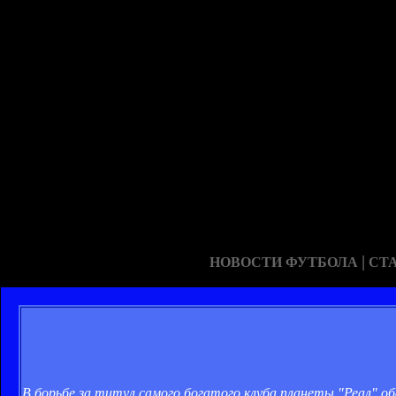
|
НОВОСТИ ФУТБОЛА
СТ
В борьбе за титул самого богатого клуба планеты "Реал" об