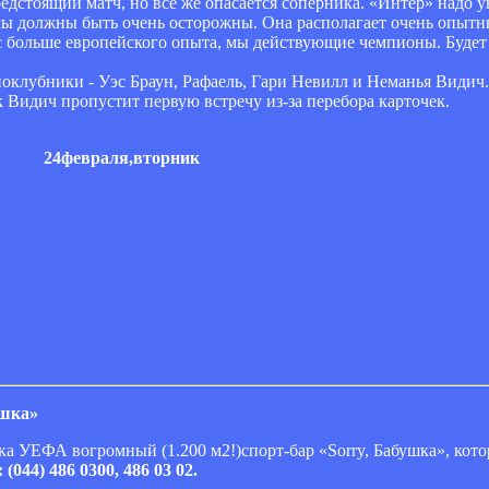
тоящий матч, но все же опасается соперника. «Интер» надо ув
о мы должны быть очень осторожны. Она располагает очень опыт
нас больше европейского опыта, мы действующие чемпионы. Будет
ноклубники - Уэс Браун, Рафаель, Гари Невилл и Неманья Видич
 Видич пропустит первую встречу из-за перебора карточек.
24февраля,вторник
ушка»
а УЕФА вогромный (1.200 м2!)спорт-бар «Sorry, Бабушка», кото
(044) 486 0300, 486 03 02.