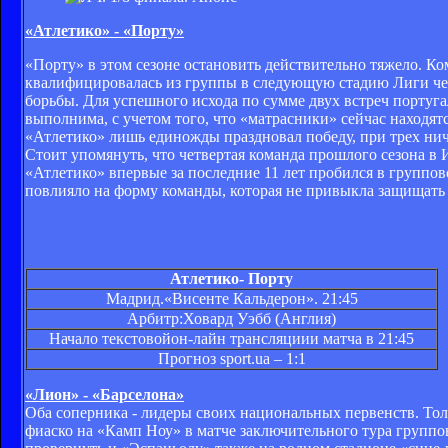
«Атлетико» - «Порту»
«Порту» в этом сезоне остановить действительно тяжело. Ко
квалифицировалась из группы в следующую стадию Лиги че
борьбы. Для успешного исхода по сумме двух встреч португа
выполнима, с учетом того, что «матрасники» сейчас находят
«Атлетико» лишь единожды праздновал победу, при трех ни
Стоит упомянуть, что четвертая команда прошлого сезона в 
«Атлетико» впервые за последние 11 лет пробился в группо
повлияло на форму команды, которая не привыкла защищать 
Атлетико- Порту
Мадрид.«Висенте Кальдерон». 21:45
Арбитр:Ховард Уэбб (Англия)
Начало текстовойон-лайн трансляциии матча в 21:45
Прогноз
sport.ua
– 1:1
«Лион» - «Барселона»
Оба соперника - лидеры своих национальных первенств. Тол
фиаско на «Камп Ноу» в матче заключительного тура групп