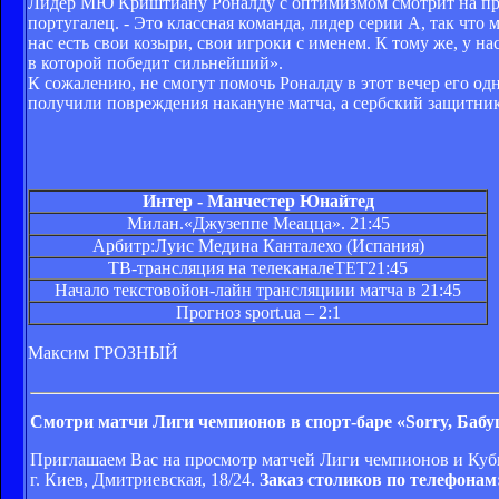
Лидер МЮ Криштиану Роналду с оптимизмом смотрит на предс
португалец. - Это классная команда, лидер серии А, так чт
нас есть свои козыри, свои игроки с именем. К тому же, у 
в которой победит сильнейший».
К сожалению, не смогут помочь Роналду в этот вечер его од
получили повреждения накануне матча, а сербский защитник
Интер - Манчестер Юнайтед
Милан.«Джузеппе Меацца». 21:45
Арбитр:Луис Медина Канталехо (Испания)
ТВ-трансляция на телеканалеТЕТ21:45
Начало текстовойон-лайн трансляциии матча в 21:45
Прогноз
sport.ua
– 2:1
Максим ГРОЗНЫЙ
Смотри матчи Лиги чемпионов в спорт-баре «Sorry, Баб
Приглашаем Вас на просмотр матчей Лиги чемпионов и Кубк
г. Киев, Дмитриевская, 18/24.
Заказ столиков по телефонам: 