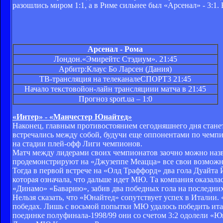
разошлись миром 1:1, а в Риме сильнее был «Арсенал» - 3:1.
Арсенал - Рома
Лондон.«Эмирейтс Стэдиум». 21:45
Арбитр:Клаус Бо Ларсен (Дания)
ТВ-трансляция на телеканалеСПОРТ3 21:45
Начало текстовойон-лайн трансляциии матча в 21:45
Прогноз
sport.ua
– 1:0
«Интер» - «Манчестер Юнайтед»
Наконец, главным противостоянием сегодняшнего дня стан
встречались между собой, будучи еще оппонентами по чемпи
на стадии плей-офф Лиги чемпионов.
Матч между лидерами своих чемпионатов заочно можно назва
продемонстрируют на «Джузеппе Меацца» все свои возможно
Тогда в первой встрече на «Олд Траффорд» два гола Дуайта 
которая означала, что дальше идет МЮ. Та компания оказал
«Динамо» «Баварию», забив два победных гола на последних
Нельзя сказать, что «Юнайтед» сопутствует успех в Италии.
победах. Лишь с восьмой попытки МЮ удалось победить италь
поединке полуфинала-1998/99 они со счетом 3:2 одолели «Ю