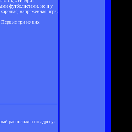
ажать, - говорит
ными футболистами, но и у
 хорошая, напряженная игра,
. Первые три из них
рый расположен по адресу: