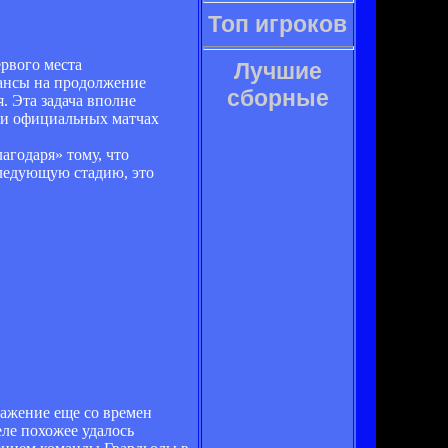
Топ игроков
ервого места
Лучшие
ансы на продолжение
сборные
. Эта задача вполне
яти официальных матчах
агодаря» тому, что
следующую стадию, это
ражение еще со времен
ле похожее удалось