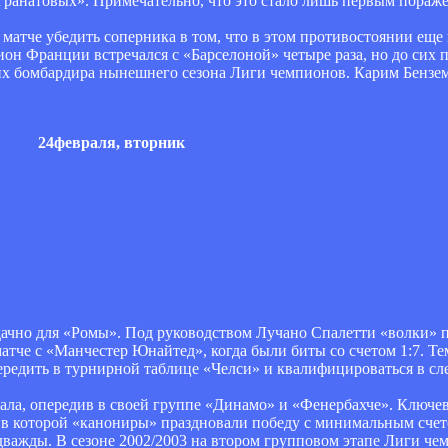
-гранатовых». Примечательно, что это стало лишь первым пораж
матче убедить соперника в том, что в этом противостоянии еще 
ион Франции встречался с «Барселоной» четыре раза, но до сих п
ших бомбардира нынешнего сезона Лиги чемпионов. Карим Бензема
24февраля, вторник
ачно для «Ромы». Под руководством Лучано Спалетти «волки» п
атче с «Манчестер Юнайтед», когда были биты со счетом 1:7. Те
ередить в турнирной таблице «Челси» и квалифицироваться в сл
нала, опередив в своей группе «Динамо» и «Фенербахче». Ключ
, в которой «канониры» праздновали победу с минимальным счет
дважды. В сезоне 2002/2003 на втором групповом этапе Лиги ч