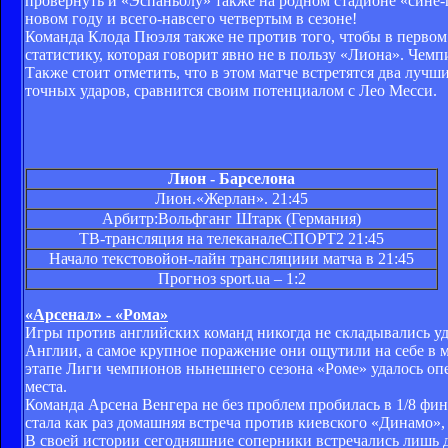
провернуть и «Эспаньолу» также на родном стадионе «сине
новом году и всего-навсего четвертым в сезоне!
Команда Клода Пюэля также не против того, чтобы в первом 
статистику, которая говорит явно не в пользу «Лиона». Чемп
Также стоит отметить, что в этом матче встретятся два луч
точных ударов, сравнится своим потенциалом с Лео Месси.
Лион - Барселона
Лион.«Жерлан». 21:45
Арбитр:Вольфганг Штарк (Германия)
ТВ-трансляция на телеканалеСПОРТ2 21:45
Начало текстовойон-лайн трансляциии матча в 21:45
Прогноз
sport.ua
– 1:2
«Арсенал» - «Рома»
Игры против английских команд никогда не складывались уд
Англии, а самое крупное поражение они ощутили на себе в м
этапе Лиги чемпионов нынешнего сезона «Роме» удалось оп
места.
Команда Арсена Венгера не без проблем пробилась в 1/8 фи
стала как раз домашняя встреча против киевского «Динамо»
В своей истории сегодняшние соперники встречались лишь 