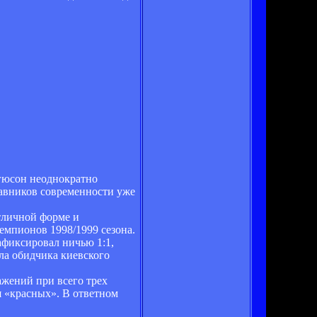
гюсон неоднократно
тавников современности уже
отличной форме и
емпионов 1998/1999 сезона.
афиксировал ничью 1:1,
ла обидчика киевского
ажений при всего трех
я «красных». В ответном