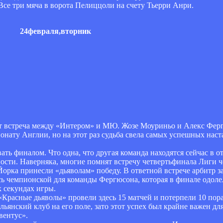
 Все три мяча в ворота Пелиццоли на счету Тьерри Анри.
24февраля,вторник
ет встреча между «Интером» и МЮ. Жозе Моуриньо и Алекс Фер
онату Англии, но на этот раз судьба свела самых успешных нас
ть финалом. Что одна, что другая команда находятся сейчас в 
сти. Наверняка, многие помнят встречу четвертьфинала Лиги ч
Йорка принесли «дьяволам» победу. В ответной встрече арбитр з
ась чемпионской для команды Фергюсона, которая в финале одоле
 секундах игры.
 «Красные дьяволы» провели здесь 15 матчей и потерпели 10 пор
янский клуб на его поле, зато этот успех был крайне важен дл
вентус».