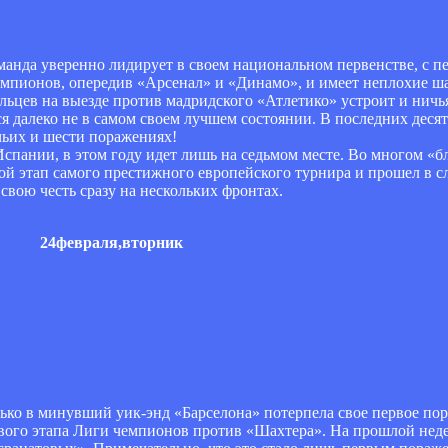
манда уверенно лидирует в своем национальном первенстве, с п
мпионов, опередив «Арсенал» и «Динамо», и имеет неплохие ш
льцев на выезде против мадридского «Атлетико» устроит и ничья
ся далеко не в самом своем лучшем состоянии. В последних дес
чьих и шести поражениях!
Испании, в этом году идет лишь на седьмом месте. Во многом «бл
вой этап самого престижного европейского турнира и прошел в 
свою честь сразу на нескольких фронтах.
24февраля,вторник
ько в минувший уик-энд «Барселона» потерпела свое первое по
ового этапа Лиги чемпионов против «Шахтера». На прошлой неде