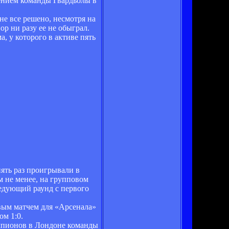
ением команды Гвардьолы в
не все решено, несмотря на
ор ни разу ее не обыграл.
, у которого в активе пять
ять раз проигрывали в
м не менее, на групповом
едующий раунд с первого
евым матчем для «Арсенала»
ом 1:0.
емпионов в Лондоне команды