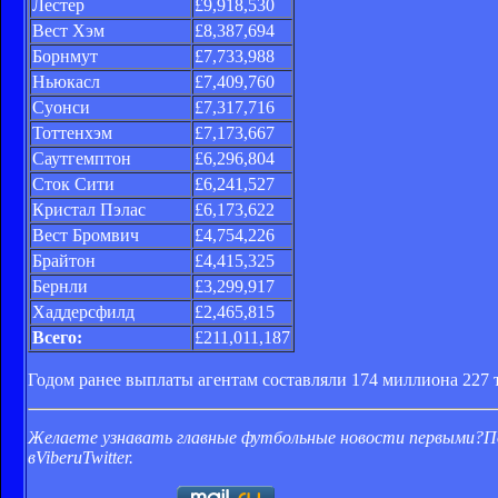
Лестер
£9,918,530
Вест Хэм
£8,387,694
Борнмут
£7,733,988
Ньюкасл
£7,409,760
Суонси
£7,317,716
Тоттенхэм
£7,173,667
Саутгемптон
£6,296,804
Сток Сити
£6,241,527
Кристал Пэлас
£6,173,622
Вест Бромвич
£4,754,226
Брайтон
£4,415,325
Бернли
£3,299,917
Хаддерсфилд
£2,465,815
Всего:
£211,011,187
Годом ранее выплаты агентам составляли 174 миллиона 227 
Желаете узнавать главные футбольные новости первыми?
П
в
Viber
и
Twitter
.