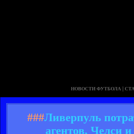
|
НОВОСТИ ФУТБОЛА
СТ
###
Ливерпуль потра
агентов, Челси 