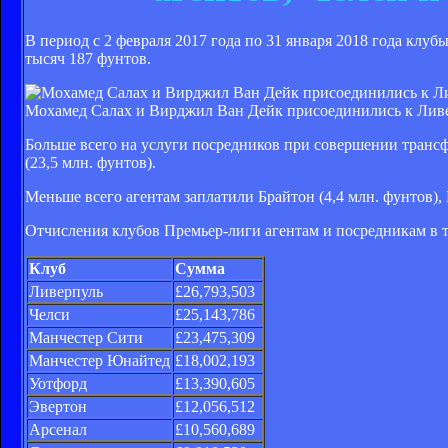
В период с 2 февраля 2017 года по 31 января 2018 года клу
тысяч 187 фунтов.
Мохамед Салах и Вирджил Ван Дейк присоединились к Ливер
Больше всего на услуги посредников при совершении трансфе
(23,5 млн. фунтов).
Меньше всего агентам заплатили Брайтон (4,4 млн. фунтов), 
Отчисления клубов Премьер-лиги агентам и посредникам в 
Клуб
Сумма
Ливерпуль
£26,793,503
Челси
£25,143,786
Манчестер Сити
£23,475,309
Манчестер Юнайтед
£18,002,193
Уотфорд
£13,390,605
Эвертон
£12,056,512
Арсенал
£10,560,689