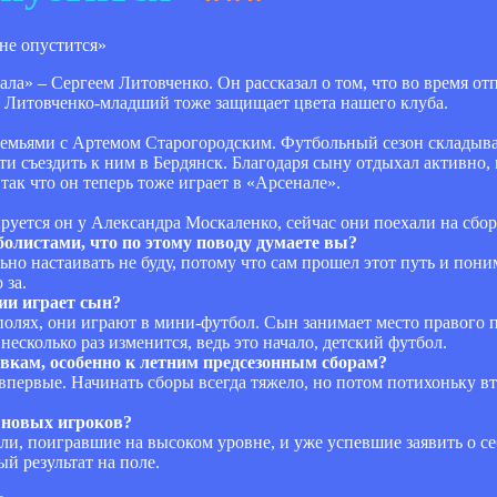
ла» – Сергеем Литовченко. Он рассказал о том, что во время от
то Литовченко-младший тоже защищает цвета нашего клуба.
семьями с Артемом Старогородским. Футбольный сезон складывает
и съездить к ним в Бердянск. Благодаря сыну отдыхал активно, 
ак что он теперь тоже играет в «Арсенале».
нируется он у Александра Москаленко, сейчас они поехали на сбор
болистами, что по этому поводу думаете вы?
льно настаивать не буду, потому что сам прошел этот путь и пони
 за.
ции играет сын?
х полях, они играют в мини-футбол. Сын занимает место правого
несколько раз изменится, ведь это начало, детский футбол.
овкам, особенно к летним предсезонным сборам?
впервые. Начинать сборы всегда тяжело, но потом потихоньку вт
м новых игроков?
ли, поигравшие на высоком уровне, и уже успевшие заявить о себ
й результат на поле.