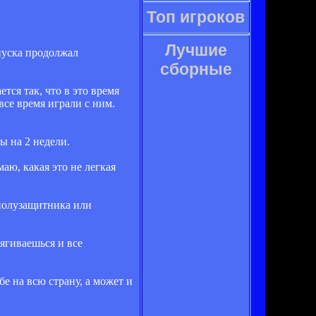
Топ игроков
Лучшие
пуска продолжал
сборные
ся так, что в это время
все время играли с ним.
ы на 2 недели.
маю, какая это не легкая
 полузащитника или
ягиваешься и все
е на всю страну, а может и