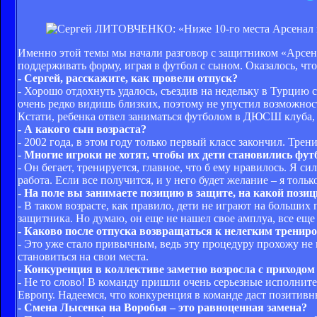
Именно этой темы мы начали разговор с защитником «Арсена
поддерживать форму, играя в футбол с сыном. Оказалось, ч
- Сергей, расскажите, как провели отпуск?
- Хорошо отдохнуть удалось, съездив на недельку в Турцию 
очень редко видишь близких, поэтому не упустил возможност
Кстати, ребенка отвел заниматься футболом в ДЮСШ клуба, т
- А какого сын возраста?
- 2002 года, в этом году только первый класс закончил. Тре
- Многие игроки не хотят, чтобы их дети становились фут
- Он бегает, тренируется, главное, что б ему нравилось. Я си
работа. Если все получится, и у него будет желание – я только
- На поле вы занимаете позицию в защите, на какой пози
- В таком возрасте, как правило, дети не играют на больши
защитника. Но думаю, он еще не нашел свое амплуа, все еще 
- Каково после отпуска возвращаться к нелегким тренир
- Это уже стало привычным, ведь эту процедуру прохожу не 
становиться на свои места.
- Конкуренция в коллективе заметно возросла с приходо
- Не то слово! В команду пришли очень серьезные исполните
Европу. Надеемся, что конкуренция в команде даст позитивны
- Смена Лысенка на Воробья – это равноценная замена?