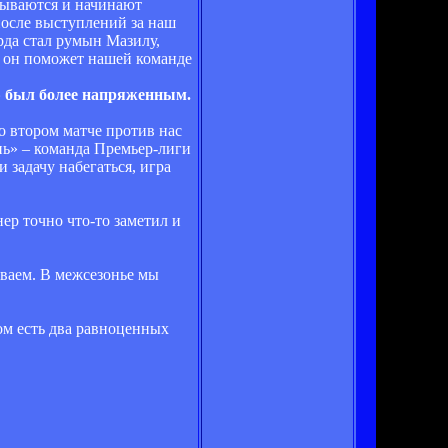
крываются и начинают
после выступлений за наш
рда стал румын Мазилу,
 и он поможет нашей команде
» был более напряженным.
о втором матче против нас
онь» – команда Премьер-лиги
 задачу набегаться, игра
ер точно что-то заметил и
иваем. В межсезонье мы
вом есть два равноценных