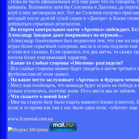
- Пока не было официальных игр еще рано что-то говорить.
забивать. Вспомнить хотя бы Селезнева и Лысенка, до пере
клуб о них заговорили все. Тот же Селезнев получил пригл
который после долгой сухой серии в «Днепре» в Киеве снова 
добиваться серьезных результатов.
- Во втором контрольном матче «Арсенал» побеждает. Е
Александр Заваров даже покрикивал на игроков...-
- Александр Анатольевич был недоволен тем, что уже на пе
играл более серьезный соперник, масла в огонь подлило еще 
и этим все сказано. Если сравнить эти два матча, то скажу с
носила более втягивающий характер.
- Какие-то слабые стороны «Оболони» разглядели?
- Все слабые стороны можно будет увидеть в матче третьего
футболистам об этом скажет.
- На какое место заслуживает «Арсенал» в будущем чемп
- Могу вам пообещать, что команда будет играть на победу в
сильно усилились, поэтому ниже 10-го места мы не займем.
- Что скажете о новой базе?
- Мне на старую базу было ездить намного ближе (смеется). 
поля, в то время как там у нас было одно поле, «убитое» еще
www.fcarsenal.com.ua