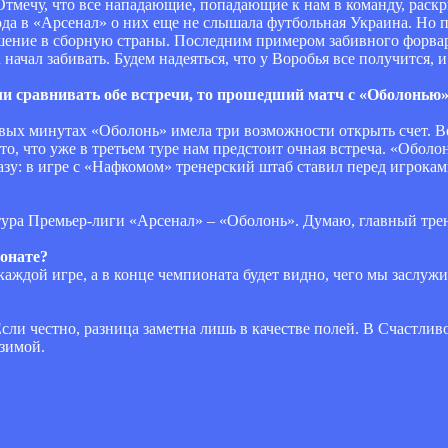
 Отмечу, что все нападающие, попадающие к нам в команду, рас
хода в «Арсенал» о них еще не слышала футбольная Украина. Но 
ашение в сборную страны. Последним примером забивного форва
начал забивать. Будем надеяться, что у Воробья все получится,
сли сравнивать обе встречи, то прошедший матч с «Оболонью
рвых минутах «Оболонь» имела три возможности открыть счет. В
то, что уже в третьем туре нам предстоит очная встреча. «Обол
разу: в игре с «Нафкомом» тренерский штаб ставил перед игроками
 тура Премьер-лиги «Арсенал» – «Оболонь». Думаю, главный трен
ионате?
 каждой игре, а в конце чемпионата будет видно, чего мы заслуж
Если честно, разница заметна лишь в качестве полей. В Счастли
 зимой.