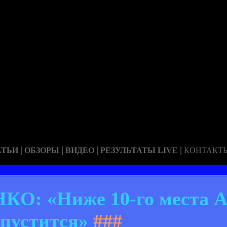
|
|
|
|
АТЬИ
ОБЗОРЫ
ВИДЕО
РЕЗУЛЬТАТЫ LIVE
КОНТАКТ
О: «Ниже 10-го места А
опустится»
###