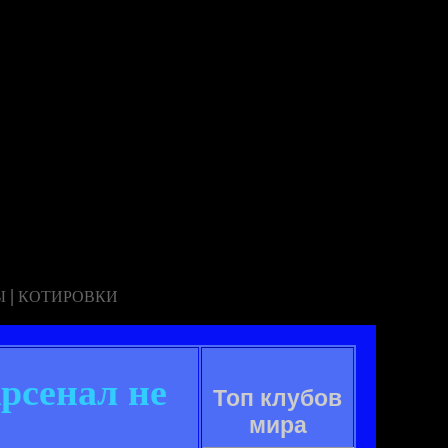
|
Ы
КОТИРОВКИ
рсенал не
Топ клубов
мира