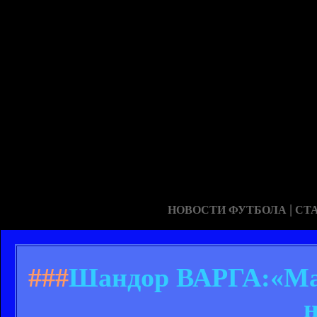
|
НОВОСТИ ФУТБОЛА
СТ
###
Шандор ВАРГА:«Мар