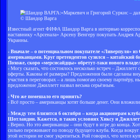
© Шандор Варга
Известный агент ФИФА Шандор Варга в интервью корреспонден
наставнику «Арсенала» Арсену Венгеру покупать Андрея А
Украины.
- Вначале – о потенциальном покупателе «Ливерпуля» из 
американцами. Круг претендентов сузился – китайский б
Похоже, скоро «мерсисайдцы» обретут-таки нового владе
- Могу сказать, что состоялось несколько встреч – Джиллетт 
оферты. Каковы её размеры? Предложения были сделаны вну
участия в переговорах – а лишь помогаю своему партнёру, 
предложение Джиллетт назвал весьма серьёзным.
- Что же помешало его принять?
- Всё просто – американцы хотят больше денег. Они вложили 
- Между тем близится 6 октября – когда акционерам клуб
Шотландии. Кажется, в таких условиях Хиксу и Джиллетт
- Верно. Но это американцы – они будут в игре до конца. Хот
сильно переживают по поводу будущего клуба. Когда вокруг 
этой истории не смог укрепиться. Рой говорил, что хотел ку