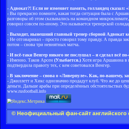
- Адвокат?! Если не изменяет память, голландец сказал: 
- Вы прекрасно помните, какая тогда ситуация была с Аршав
разговоры об этом сказывались на командном микроклимате,
говорил совсем по-иному. Это называется тренерской солида
- Выходит, нынешний главный тренер сборной Адвокат ко
- Не отговаривал – просто говорил тому правду. А правда за
потом – снова три невнятных матча.
- И всё-таки Венгер никого не послушал – и сделал всё по-
- Именно. Таков Арсен
(Улыбается.)
Хотя игра Аршавина в п
подтвердила правоту тех, с кем советовался Венгер.
- В заключение – снова о «Ливерпуле». Как, по-вашему, з
- Джиллетт и Хикс однозначно продадут клуб. Что же до цены
деньги. Дальше арабы при определённых обстоятельствах бу
www.rusfootball.info
© Неофициальный фан-сайт английского 