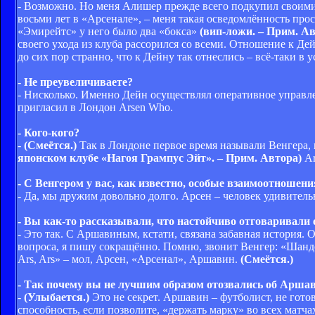
- Возможно. Но меня Алишер прежде всего подкупил своими
восьми лет в «Арсенале», – меня такая осведомлённость прос
«Эмирейтс» у него было два «бокса»
(вип-ложи. – Прим. Ав
своего ухода из клуба рассорился со всеми. Отношение к Дей
до сих пор странно, что к Дейну так отнеслись – всё-таки в
- Не преувеличиваете?
- Нисколько. Именно Дейн осуществлял оперативное управл
пригласил в Лондон Arsen Who.
- Кого-кого?
-
(Смеётся.)
Так в Лондоне первое время называли Венгера
японском клубе «Нагоя Грампус Эйт». – Прим. Автора)
Ar
- С Венгером у вас, как известно, особые взаимоотношени
- Да, мы дружим довольно долго. Арсен – человек удивител
- Вы как-то рассказывали, что настойчиво отговаривали
- Это так. С Аршавиным, кстати, связана забавная история.
вопроса, я пишу сокращённо. Помню, звонит Венгер: «Шандо
Ars, Ars» – мол, Арсен, «Арсенал», Аршавин.
(Смеётся.)
- Так почему вы не лучшим образом отозвались об Арша
-
(Улыбается.)
Это не секрет. Аршавин – футболист, не гото
способность, если позволите, «держать марку» во всех матчах.