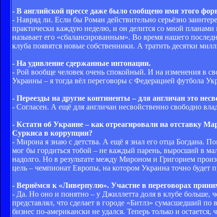
- В английской прессе даже было сообщено имя этого фо
- Навряд ли. Если бы Роман действительно серьёзно заинтер
практически каждую неделю, и он делится со мной планами 
называет его «сбалансированным». Во время нашего последне
клуба появятся новые собственники. А тратить десятки милл
- На удивление сдержанные интонации.
- Рой вообще человек очень спокойный. И на изменения в св
Украины – я тогда вёл переговоры с Федерацией футбола Ук
- Переезды на другие континенты – для англичан это несв
- Согласен. А ещё для англичан несвойственно свободно вла
- Кстати об Украине – как отреагировали на отставку 
Суркиса в коррупции?
- Мирона я знаю с детства. А ещё я знал его отца Богдана. 
мог бы гордиться тобой – не каждый парень, выросший в мал
надолго. Но в результате между Мироном и Григорием произо
цель – чемпионат Европы, на котором Украина точно будет пр
- Вернёмся к «Ливерпулю». Участие в переговорах прин
- Да. Но оно и понятно – у Джиллетта доля в клубе больше, 
представлял, что сделает в городе «Битлз» сумасшедший по 
бизнес по-американски не удался. Теперь только и остается, ч