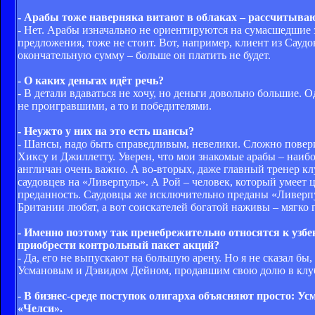
- Арабы тоже наверняка витают в облаках – рассчитываю
- Нет. Арабы изначально не ориентируются на сумасшедшие 
предложения, тоже не стоит. Вот, например, клиент из Сауд
окончательную сумму – больше он платить не будет.
- О каких деньгах идёт речь?
- В детали вдаваться не хочу, но деньги довольно большие.
не проигравшими, а то и победителями.
- Неужто у них на это есть шансы?
- Шансы, надо быть справедливым, невелики. Сложно повери
Хиксу и Джиллетту. Уверен, что мои знакомые арабы – наибо
англичан очень важно. А во-вторых, даже главный тренер 
саудовцев на «Ливерпуль». А Рой – человек, который умеет ц
преданность. Саудовцы же исключительно преданы «Ливерп
Британии любят, а вот соискателей богатой наживы – мягко г
- Именно поэтому так пренебрежительно относятся к узб
приобрести контрольный пакет акций?
- Да, его не выпускают на большую арену. Но я не сказал б
Усмановым и Дэвидом Дейном, продавшим свою долю в клуб
- В бизнес-среде поступок олигарха объясняют просто: У
«Челси».