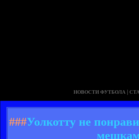
|
НОВОСТИ ФУТБОЛА
СТ
###
Уолкотту не понрав
мешкам