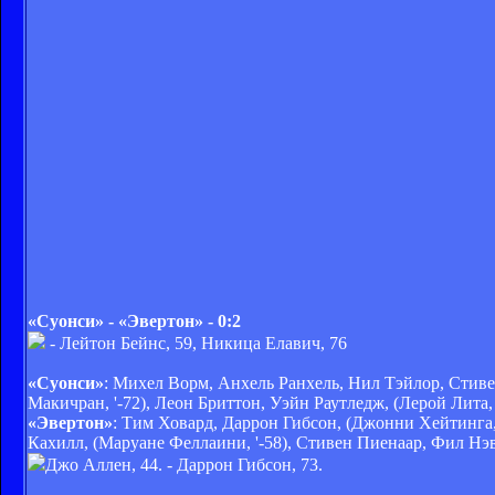
«Суонси» - «Эвертон» - 0:2
- Лейтон Бейнс, 59, Никица Елавич, 76
«Суонси»
: Михел Ворм, Анхель Ранхель, Нил Тэйлор, Стив
Макичран, '-72), Леон Бриттон, Уэйн Раутледж, (Лерой Лита, 
«Эвертон»
: Тим Ховард, Даррон Гибсон, (Джонни Хейтинга,
Кахилл, (Маруане Феллаини, '-58), Стивен Пиенаар, Фил Нэв
Джо Аллен, 44. - Даррон Гибсон, 73.