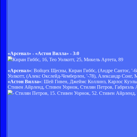
«Арсенал» - «Астон Вилла» - 3:0
Киран Гиббс, 16, Тео Уолкотт, 25, Микель Артета, 89
«Арсенал»
: Войцех Щесны, Киран Гиббс, (Андре Сантос, '-6
Уолкотт, (Алекс Окслейд-Чемберлен, '-78), Александр Сонг
«Астон Вилла»
: Шей Гивен, Джеймс Коллинз, Карлос Куэльяр
Стивен Айрленд, Стивен Уорнок, Стилян Петров, Габриэль 
- Стилян Петров, 15. Стивен Уорнок, 52. Стивен Айрленд,