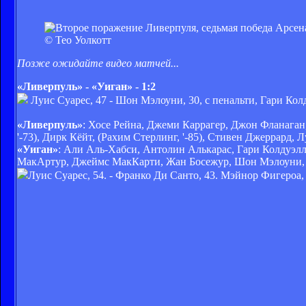
© Тео Уолкотт
Позже ожидайте видео матчей...
«Ливерпуль» - «Уиган» - 1:2
Луис Суарес, 47 - Шон Мэлоуни, 30, с пенальти, Гари Кол
«Ливерпуль»
: Хосе Рейна, Джеми Каррагер, Джон Фланага
'-73), Дирк Кёйт, (Рахим Стерлинг, '-85), Стивен Джеррард,
«Уиган»
: Али Аль-Хабси, Антолин Алькарас, Гари Колдуэлл
МакАртур, Джеймс МакКарти, Жан Босежур, Шон Мэлоуни, Ф
Луис Суарес, 54. - Франко Ди Санто, 43. Мэйнор Фигероа, 