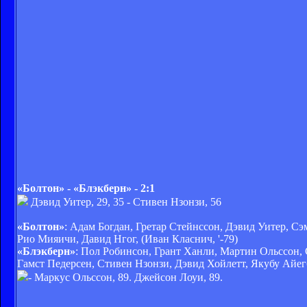
«Болтон» - «Блэкберн» - 2:1
Дэвид Уитер, 29, 35 - Стивен Нзонзи, 56
«Болтон»
: Адам Богдан, Гретар Стейнссон, Дэвид Уитер, С
Рио Мияичи, Давид Нгог, (Иван Класнич, '-79)
«Блэкберн»
: Пол Робинсон, Грант Ханли, Мартин Ольссон, 
Гамст Педерсен, Стивен Нзонзи, Дэвид Хойлетт, Якубу Айе
- Маркус Ольссон, 89. Джейсон Лоуи, 89.