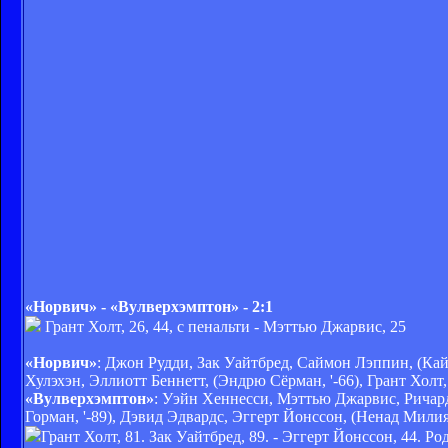
«Норвич» - «Вулверхэмптон» - 2:1
Грант Холт, 26, 44, с пенальти - Мэттью Джарвис, 25
«Норвич»
: Джон Рудди, Зак Уайтбред, Саймон Лэппин, (Кай
Хулэхэн, Эллиотт Беннетт, (Эндрю Сёрман, '-66), Грант Холт
«Вулверхэмптон»
: Уэйн Хеннесси, Мэттью Джарвис, Ричар
Горман, '-89), Дэвид Эдвардс, Эггерт Йонссон, (Ненад Милия
Грант Холт, 81. Зак Уайтбред, 89. - Эггерт Йонссон, 44. Р