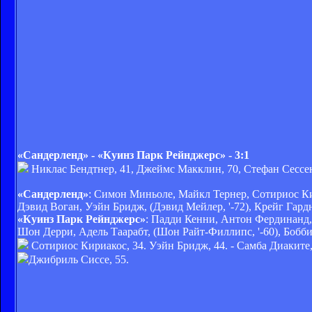
«Сандерленд» - «Куинз Парк Рейнджерс» - 3:1
Никлас Бендтнер, 41, Джеймс Макклин, 70, Стефан Сессень
«Сандерленд»
: Симон Миньоле, Майкл Тернер, Сотириос Ки
Дэвид Воган, Уэйн Бридж, (Дэвид Мейлер, '-72), Крейг Гард
«Куинз Парк Рейнджерс»
: Падди Кенни, Антон Фердинанд,
Шон Дерри, Адель Таарабт, (Шон Райт-Филлипс, '-60), Бобби
Сотириос Кириакос, 34. Уэйн Бридж, 44. - Самба Диаките, 
Джибриль Сиссе, 55.