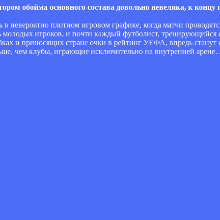
ором обойма основного состава довольно невелика, к концу г
 в невероятно плотном игровом графике, когда матчи проводятся
ть молодых игроков, и почти каждый футболист, тренирующийся 
бках и приносящих стране очки в рейтинг УЕФА, впредь станут 
ольше, чем клубы, играющие исключительно на внутренней арене