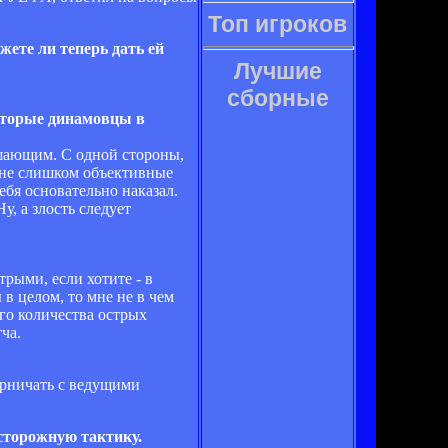
Топ игроков
ете ли теперь дать ей
Лучшие
сборные
которые динамовцы в
решающим. С одной стороны,
а не слишком объективные
бя основательно наказал.
у, а злость следует
рыми, если хотите - в
 в целом, то мне не в чем
го количества острых
ча.
ерничать с ведущими
сторожную тактику.