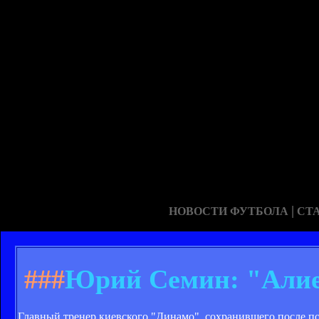
|
НОВОСТИ ФУТБОЛА
СТ
###
Юрий Семин: "Алиев
Главный тренер киевского "Динамо", сохранившего после п