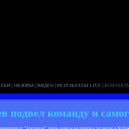
|
|
|
|
АТЬИ
ОБЗОРЫ
ВИДЕО
РЕЗУЛЬТАТЫ LIVE
КОНТАКТ
 подвел команду и самог
оражения от "Арсенала" лишь шансы на переход по весне в Куб