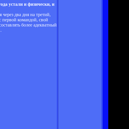
ода устали и физически, и
 через два дня на третий,
с первой командой, свой
составлять более адекватный
…