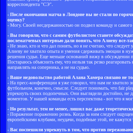
корреспондента "СЭ".
- После окончания матча в Лондоне вы не стали по горя
оценку?
- Могу. Своей несдержанностью он подвел команду и самого 
- Вы говорили, что с самим футболистом станете обсужд
послематчевых интервью дали понять, что Алиеву все-т
- Не знаю, кто и что дал понять, но я не считаю, что следу
Алиеву не хватило опыта и умения сдерживать эмоции в нуж
решения судьи. Еще меньше оснований вижу в обсуждении по
Постараюсь объяснить ему, что нельзя так резко реагировать 
направлять на соперника, а не на судью.
- Ваше недовольство работой Алана Хамера связано не т
- На пресс-конференции я уже говорил, что нам не хватило 
футбольном, конечно, смысле. Следует понимать, что fair pla
упрекнуть своих подопечных. Они выглядели достойно, не д
моментов. У нашей команды есть перспектива - вот что я мог
- Но результат, тем не менее, лишил вас даже теоретиче
- Поражение поражению рознь. Когда за ним следует ощущени
европейскими клубами, неудачи, подобные этой, не кажутся 
- Вас поспешили упрекнуть в том, что против пережива