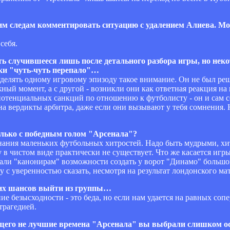
чим следам комментировать ситуацию с удалением Алиева. Мож
себя.
ать случившееся лишь после детального разбора игры, но не
аки "чуть-чуть перепало"…
ет уделять одному игровому эпизоду такое внимание. Он не был 
ный момент, а с другой - возникли они как ответная реакция н
тенциальных санкций по отношению к футболисту - он и сам се
на вердикты арбитра, даже если они вызывают у тебя сомнения. Н
олько с победным голом "Арсенала"?
знания маленьких футбольных хитростей. Надо быть мудрыми, хит
y в чистом виде практически не существует. Что же касается игры
али "канонирам" возможности создать у ворот "Динамо" большо
у с уверенностью сказать, несмотря на результат лондонского мат
ских шансов выйти из группы…
е безысходности - это беда, но если нам удается на равных соп
трагедией.
ющего не лучшие времена "Арсенала" вы выбрали слишком о