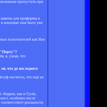
 рисковали пропустить при
ь замены для проформы в
о в концовке нам было уже
асных исполнителей как Ван
 "Порту"?
я, я, узнав, что
ли, что до последнего
ссуф посчитал, что еще не
. Корреа, как и Гусев,
лист, особенно после
 соответствует реальности.