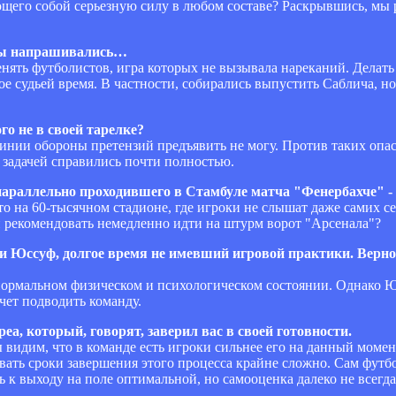
яющего собой серьезную силу в любом составе? Раскрывшись, мы
мены напрашивались…
 менять футболистов, игра которых не вызывала нареканий. Делат
е судьей время. В частности, собирались выпустить Саблича, н
го не в своей тарелке?
 линии обороны претензий предъявить не могу. Против таких оп
 задачей справились почти полностью.
 параллельно проходившего в Стамбуле матча "Фенербахче" -
то на 60-тысячном стадионе, где игроки не слышат даже самих себ
 и рекомендовать немедленно идти на штурм ворот "Арсенала"?
 и Юссуф, долгое время не имевший игровой практики. Верно 
в нормальном физическом и психологическом состоянии. Однако Ю
очет подводить команду.
реа, который, говорят, заверил вас в своей готовности.
ы видим, что в команде есть игроки сильнее его на данный момент
ать сроки завершения этого процесса крайне сложно. Сам футбо
 к выходу на поле оптимальной, но самооценка далеко не всегда