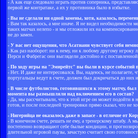
- А как еще следовало играть против соперника, представл
первой же контратаке, а их у противника было в избытке.
- Вы не сделали ни одной замены, хотя, казалось, пере
- Вам так казалось, а мне иначе. Я не видел необходимости
таких матчах нелепо - и мы отложили их на компенсированно
не до замен.
- У вас нет ощущения, что Асатиани чувствует себя немно
- Как раз наоборот: ни к нему, ни к любому другому игроку
Перси и Фабрегас они выглядели достойно и с поставленной
- По ходу игры на "Эмирейтс" вы были в курсе событий
- Нет. И даже не интересовался. Вы, надеюсь, не полагаете, ч
португальцы ведут в счете, должен был докричаться до них
- В числе футболистов, готовившихся к этому матчу, был
момента вы размышляли над включением его в состав?
- Да, мы рассчитывали, что к этой игре он может подойти 
готов, и после последней тренировки прямо сказал, что не х
- Нигерийца не оказалось даже в запасе - в отличие от Кор
- В конечном счете, решать не ему, а тренерскому штабу. А м
постепенно возвращают себе былые кондиции, и прогнозиров
длительной игровой паузы, зачастую считает свою готовность