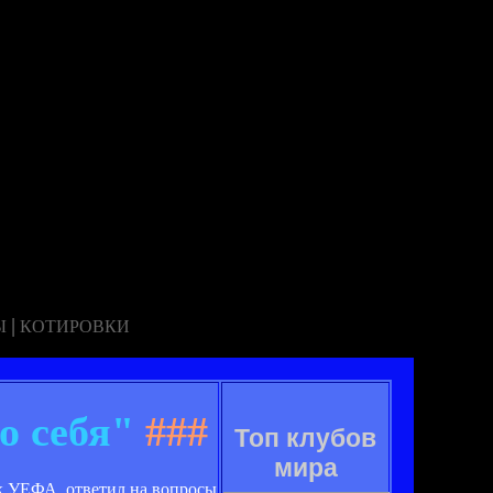
|
Ы
КОТИРОВКИ
о себя"
###
Топ клубов
мира
ок УЕФА, ответил на вопросы