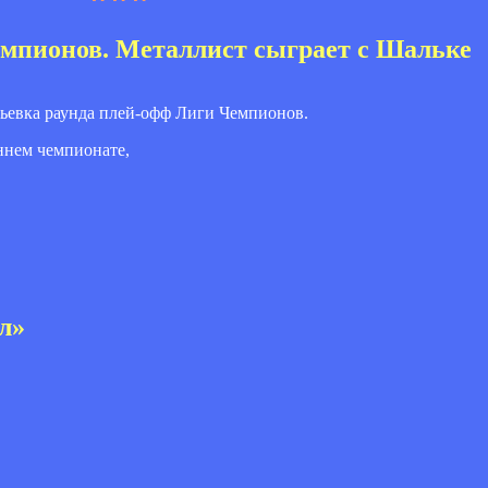
мпионов. Металлист сыграет с Шальке
ебьевка раунда плей-офф Лиги Чемпионов.
еннем чемпионате,
л»