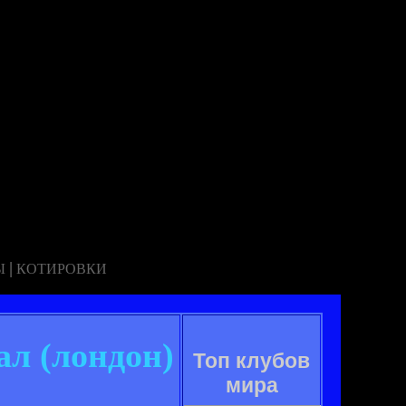
|
Ы
КОТИРОВКИ
ал (лондон)
Топ клубов
мира