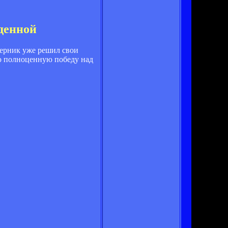
денной
перник уже решил свои
ую полноценную победу над